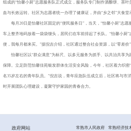
组成的“怡馨小厨”志愿服务队正式成立，服务队专门制作酒酿饼、茶叶
血与长效运转。社区为志愿者统一办理了健康证，并由“乡之邻”大食
每月20日是怡馨社区固定的“便民服务日”，当天，“怡馨小厨”志
车上整齐地码放着一袋袋馒头，居民们在车前排起了长队。“怡馨小厨”
便，我每月都来买。”据倪吉介绍，社区通过整合社会资源，以“零差价
怡馨社区以“群众满意”为标尺、以多元服务为抓手、以共治共享为
保障。立足防范怡馨佳苑银发群体生活安全风险，今年，社区着力织密“
名35岁左右的青年队员。”倪吉说，青年应急队伍成立后，社区将与
时开展团队心理建设，凝聚守护家园的青春合力。
政府网站
常熟市人民政府
常熟经济技