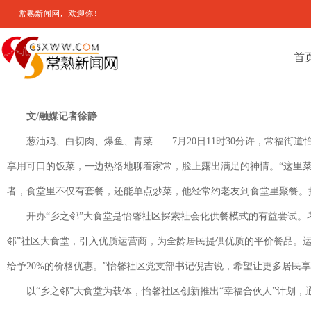
首
文/融媒记者徐静
葱油鸡、白切肉、爆鱼、青菜……7月20日11时30分许，常福
享用可口的饭菜，一边热络地聊着家常，脸上露出满足的神情。“这里
者，食堂里不仅有套餐，还能单点炒菜，他经常约老友到食堂里聚餐。据
开办“乡之邻”大食堂是怡馨社区探索社会化供餐模式的有益尝试。
邻”社区大食堂，引入优质运营商，为全龄居民提供优质的平价餐品。运营
给予20%的价格优惠。”怡馨社区党支部书记倪吉说，希望让更多居民
以“乡之邻”大食堂为载体，怡馨社区创新推出“幸福合伙人”计划