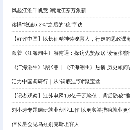
风起江淮千帆竞 潮涌江苏万象新
读懂“增速5.2%”之后的“稳”字诀
【好评中国】以长征精神铸魂育人，行走的思政课
跟着《江海潮生》游南通：探访先贤故居 读懂张謇
《江海潮生》话张謇丨《江海潮生》热播 历史顾问
活力中国调研行｜从“锅底洼”到“聚宝盆
【记者观察】江苏电网1.6亿千瓦峰值，背后隐秘“推
刘小涛专题调研就业创业工作 以更实举措稳就业更
信长星会见乌兹别克斯坦客人