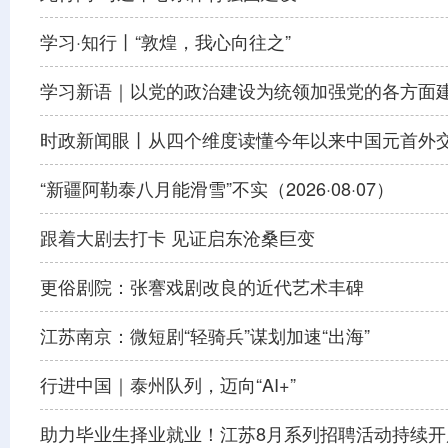
学习·知行丨“敦煌，我心向往之”
学习新语｜以党的政治建设为统领加强党的各方面
时政新闻眼丨从四个维度读懂今年以来中国元首外
“新疆阿勒泰八月能滑雪”不实（2026·08·07）
跟着大剧去打卡 见证启东沧桑巨变
更俗剧院：张謇戏剧改良的近代艺术丰碑
江苏南京：微短剧“轻骑兵”谋划加速“出海”
行进中国｜泰州队列，迈向“AI+”
助力毕业生择业就业！江苏8月系列招聘活动持续开