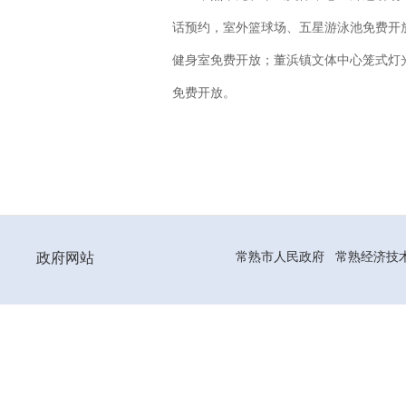
话预约，室外篮球场、五星游泳池免费开
健身室免费开放；董浜镇文体中心笼式灯
免费开放。
政府网站
常熟市人民政府
常熟经济技