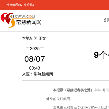
首
本地新闻
正文
2025
9
08/07
09:43
来源：常熟新闻网
本报讯（融媒记者杨之洲）
今年8月
健身的良好氛围。
常熟市元和市民文体中心室外运动场