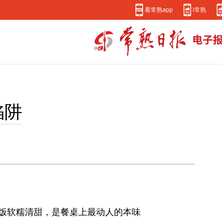
看常熟app
i常熟
陷阱
饭软糯清甜，是餐桌上最动人的本味