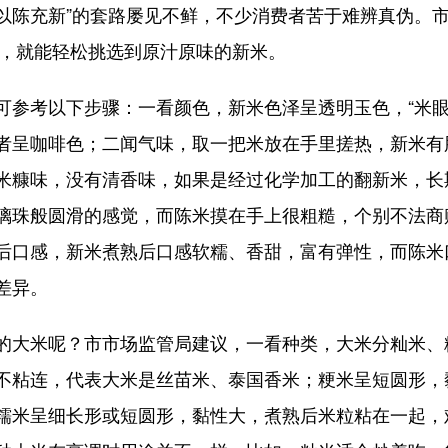
“以陈充新”的套路屡见不鲜，不少消费者苦于难辨真伪。
法，就能轻松挑选到原汁原味的新米。
可参考以下步骤：一看颜色，新米色泽呈透明玉色，“米眼
者呈咖啡色；二闻气味，取一把米放在手里搓热，新米有
米糠味，没有清香味，如果是经过化学加工的翻新米，长
璃珠般圆滑的感觉，而陈米摸在手上很粗糙，个别不法商
后口感，新米煮熟后口感软糯、香甜，富有弹性，而陈米
差异。
的大米呢？市市场监管局建议，一看种类，大米分籼米、
不粘连，代表大米是丝苗米、泰国香米；粳米呈短圆形，
糯米呈细长形或短圆形，黏性大，煮熟后米粒粘在一起，