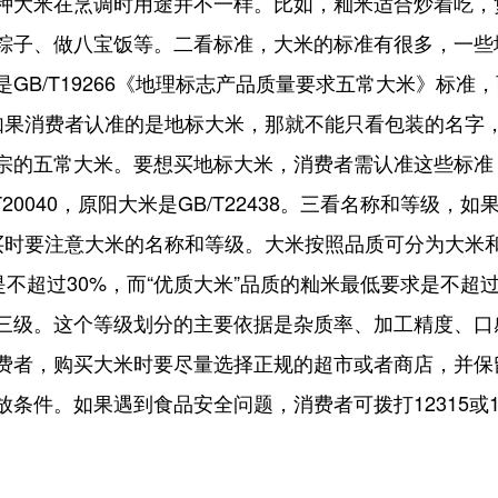
种大米在烹调时用途并不一样。比如，籼米适合炒着吃，
粽子、做八宝饭等。二看标准，大米的标准有很多，一些
GB/T19266《地理标志产品质量要求五常大米》标
准。如果消费者认准的是地标大米，那就不能只看包装的名字
的五常大米。要想买地标大米，消费者需认准这些标准：五
B/T20040，原阳大米是GB/T22438。三看名称和等级
在购买时要注意大米的名称和等级。大米按照品质可分为大
是不超过30%，而“优质大米”品质的籼米最低要求是不超
三级。这个等级划分的主要依据是杂质率、加工精度、口
费者，购买大米时要尽量选择正规的超市或者商店，并保
条件。如果遇到食品安全问题，消费者可拨打12315或1