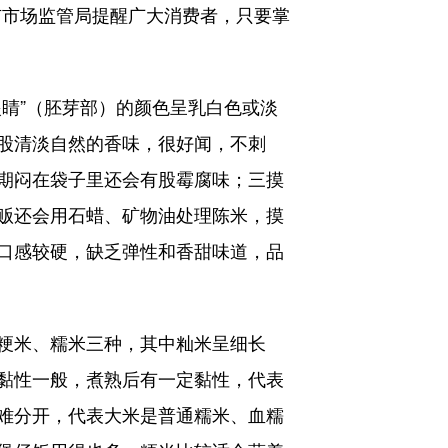
市市场监管局提醒广大消费者，只要掌
睛”（胚芽部）的颜色呈乳白色或淡
股清淡自然的香味，很好闻，不刺
期闷在袋子里还会有股霉腐味；三摸
贩还会用石蜡、矿物油处理陈米，摸
口感较硬，缺乏弹性和香甜味道，品
粳米、糯米三种，其中籼米呈细长
黏性一般，煮熟后有一定黏性，代表
难分开，代表大米是普通糯米、血糯