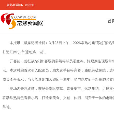
首
本报讯（融媒记者徐鹤）
3月28日上午，2026常熟村跑“苏超
打造江南“户外运动第一城”。
开赛前，曾征战“苏超”赛场的常熟籍球员汤益鸣、陈煜亲临现场带
点。本次村跑首次引入配速员，助力选手轻松完赛；路线突破传统，选手
成员李丹表示，当天恰逢她加入跑团一周年，能与跑友们一起用脚步丈
赛场内奔跑逐梦，赛场外潮玩荟萃。青春集市、运动集结、足球文
联动常熟特色青春小店，打造集美食、文创、休闲、消费于一体的趣味
阵地。