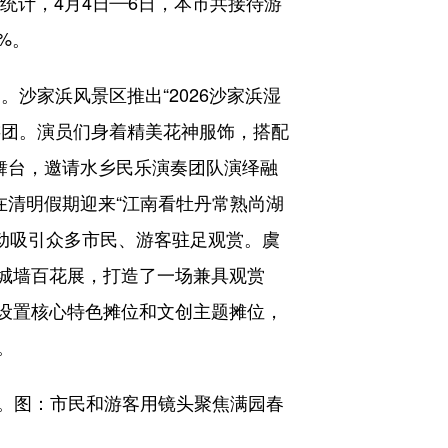
统计，4月4日—6日，本市共接待游
2%。
沙家浜风景区推出“2026沙家浜湿
游团。演员们身着精美花神服饰，搭配
舞台，邀请水乡民乐演奏团队演绎融
在清明假期迎来“江南看牡丹常熟尚湖
活动吸引众多市民、游客驻足观赏。虞
级城墙百花展，打造了一场兼具观赏
，设置核心特色摊位和文创主题摊位，
。
。图：市民和游客用镜头聚焦满园春