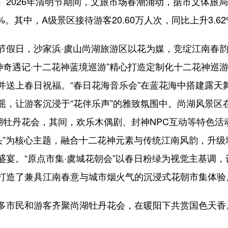
2026年清明节期间，文旅市场春潮涌动，据市文体旅局
32%。其中，A级景区接待游客20.60万人次，同比上升3.6
假日，沙家浜·虞山尚湖旅游区以花为媒，竞绽江南春韵。
神奇遇记·十二花神蓝境巡游”精心打造定制化十二花神巡
并送上春日祝福。“春日花海音乐会”在蓝花海中搭建露天
谣，让游客沉浸于“花伴乐声”的雅致氛围中。尚湖风景区
）尚湖牡丹花会，其间，欢乐木偶剧、封神NPC互动等特色
城头”为核心主题，融合十二花神元素与传统江南风韵，升
盛宴。“原点市集·虞城花朝会”以春日粉绿为视觉主基调
打造了兼具江南春意与城市烟火气的沉浸式花朝市集体验
多市民和游客齐聚尚湖牡丹花会，在暖阳下共赏国色天香