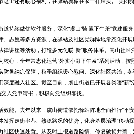
节这里还有暖心福利，在驿站就像在家一样踏实。”美团
道持续做优软件服务，深化“虞山‘骑’遇下午茶”党建服
律、志愿等多方资源，在驿站及社区党群阵地常态化开展
法律讲座等活动，打造多元化暖“新”服务体系。嵩山社区
为核心，全年常态化运营“外卖小哥下午茶”系列活动，按
实防暑纳凉保障，秋季组织暖心慰问、深化社区共治，冬
深度融入社区。截至目前，虞山街道已开展各类暖“新”活
递交入党申请书，积极向党组织靠拢。
活效能。去年以来，虞山街道依托驿站阵地全面推行“平安
体发挥走街串巷、熟稔路况的优势，化身基层治理“移动探
力社区快速处置。从及时上报道路险情、修复破损井盖，