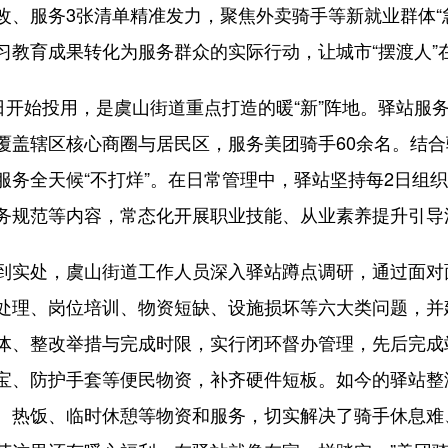
改、服务3张清单精准发力，聚焦外卖骑手等新就业群体“
习教育成果转化为服务群众的实际行动，让城市“摆渡人”
1日开始投用，是虞山街道重点打造的暖“新”阵地。驿站服
覆盖辖区核心商圈与居民区，服务美团骑手60余名。结
服务全天候“不打烊”。在日常管理中，驿站坚持每2日组
务规范等内容，常态化开展职业技能、从业素养提升引导
到实处，虞山街道工作人员深入驿站蹲点调研，通过面对
处理、岗位培训、物资短缺、设施损坏等六大类问题，并
体、整改举措与完成时限，实行闭环督办管理，先后完成
宝、防护手套等便民物资，补齐硬件短板。如今的驿站整
、热饭、临时休憩等物资和服务，切实解决了骑手休息难