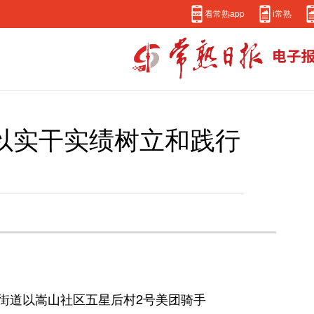
看常熟app
i常熟
道以实干实绩树立和践行
街道以嵩山社区五星后村2号美团骑手