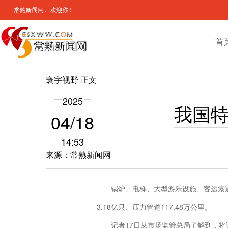
首
寰宇视野
正文
2025
我国特
04/18
14:53
来源：常熟新闻网
锅炉、电梯、大型游乐设施、客运索道
3.18亿只、压力管道117.48万公里。
记者17日从市场监管总局了解到，