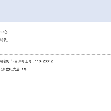
媒体中心
转载。
播视听节目许可证号：110420042
1号（新世纪大道81号）