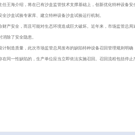
主任王海介绍，将在已有沙盒监管技术支撑基础上，创新优化特种设备安
安全沙盒试验专家库、建立特种设备沙盒试验运行机制。
命财产安全，而且可能对生态环境造成巨大破坏。近年来，市场监管总局
时消除了安全隐患。
设计制造质量，此次市场监管总局发布的缺陷特种设备召回管理规则明确
存在同一性缺陷的，生产单位应当立即依法实施召回。召回流程包括停止