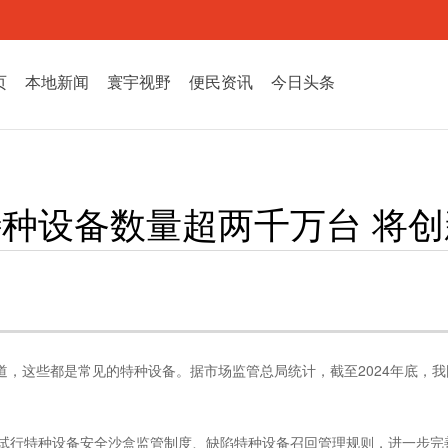
页
本地新闻
寰宇视野
便民资讯
今日头条
种设备数量超两千万台 将
，这些都是常见的特种设备。据市场监管总局统计，截至2024年底，我国
将试行特种设备安全沙盒监管制度、缺陷特种设备召回管理规则，进一步完