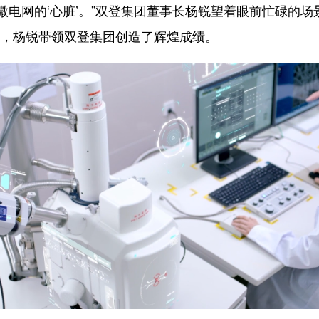
微电网的‘心脏’。”双登集团董事长杨锐望着眼前忙碌的
业家，杨锐带领双登集团创造了辉煌成绩。