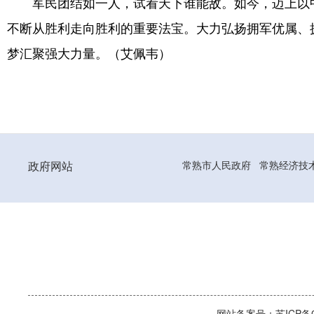
军民团结如一人，试看天下谁能敌。如今，迈上以
不断从胜利走向胜利的重要法宝。大力弘扬拥军优属、
梦汇聚强大力量。（艾佩韦）
政府网站
常熟市人民政府
常熟经济技