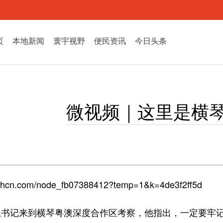
页
本地新闻
寰宇视野
便民资讯
今日头条
微视频｜这里是横
hcn.com/node_fb07388412?temp=1&k=4de3f2ff5d
近平总书记来到横琴粤澳深度合作区考察，他指出，一定要