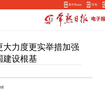
看常熟app
i常熟
更大力度更实举措加强
国建设根基
tml