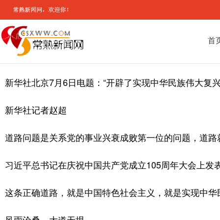
首
新华社北京7月6日电题：“开辟了实现中华民族伟大复
新华社记者赵超
道路问题是关系党的事业兴衰成败第一位的问题，道路
习近平总书记在庆祝中国共产党成立105周年大会上发
这条正确道路，就是中国特色社会主义，就是实现中华