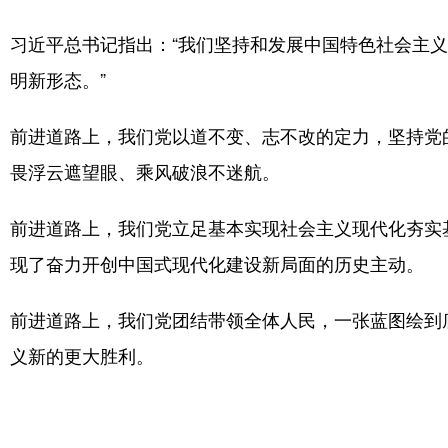
习近平总书记指出：“我们坚持和发展中国特色社会主
明新形态。”
前进道路上，我们党以道不变、志不改的定力，坚持党
畏浮云遮望眼、乘风破浪不迷航。
前进道路上，我们党立足基本实现社会主义现代化夯实
现了奋力开创中国式现代化建设新局面的历史主动。
前进道路上，我们党团结带领全体人民，一张蓝图绘到
义新的更大胜利。