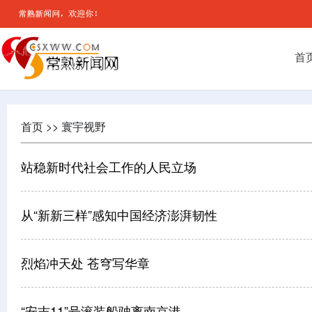
首
首页 >> 寰宇视野
站稳新时代社会工作的人民立场
从“新新三样”感知中国经济澎湃韧性
烈焰冲天处 苍穹写华章
“安吉11”号滚装船驶离南京港