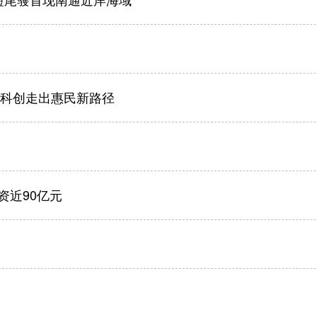
短尾鹱首现南通近岸海域
苏科创走出惠民新路径
资近90亿元