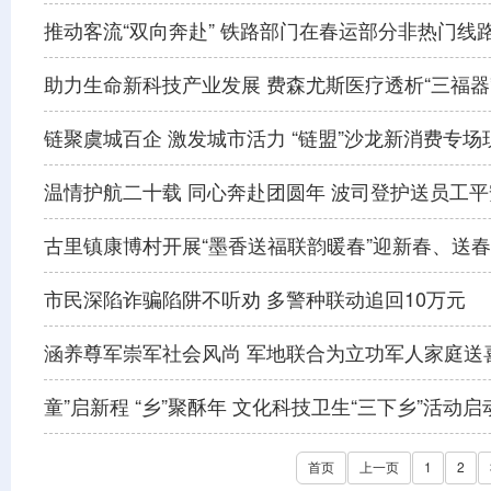
推动客流“双向奔赴” 铁路部门在春运部分非热门线
助力生命新科技产业发展 费森尤斯医疗透析“三福器
链聚虞城百企 激发城市活力 “链盟”沙龙新消费专场
温情护航二十载 同心奔赴团圆年 波司登护送员工
古里镇康博村开展“墨香送福联韵暖春”迎新春、送
市民深陷诈骗陷阱不听劝 多警种联动追回10万元
涵养尊军崇军社会风尚 军地联合为立功军人家庭送
童”启新程 “乡”聚酥年 文化科技卫生“三下乡”活动启
首页
上一页
1
2