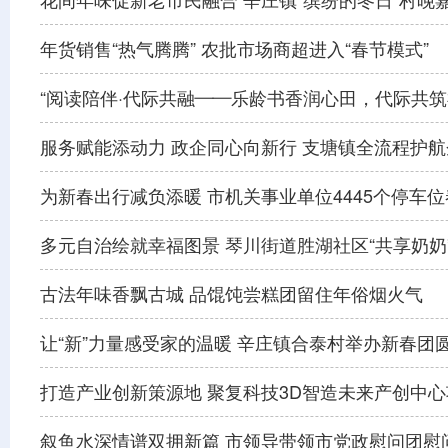
花间年味促新老市民融合 辛庄镇“缤纷的冬日”村晚
年货销售“热气腾腾” 农批市场商超进入“春节模式”
“阅读陪伴·代际共融——乐龄书香润心田，代际共筑
服务赋能添动力 政企同心向新行 支塘镇全流程护
为新春出行减负添暖 市机关事业单位4445个停车
多元自治绘就幸福图景 琴川街道胜湖社区“共享奶奶”
古法年味香飘古城 品馄饨尝糕团留住年俗烟火气
让“新”力量感受家的温暖 辛庄镇合泰村举办新春团
打造产业创新策源地 聚复科技3D智造未来产创中
叙鱼水深情谱双拥新篇 市领导带领市党政慰问团慰