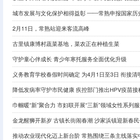
城市发展与文化保护相得益彰 ——常熟申报国家历
2月11日，常熟站迎来客流高峰
古里镇康博村蔬菜基地，菜农正在种植生菜
守护童心伴成长 青少年寒托服务全面优化升级
义务教育学校春假时间确定 为4月1日至3日 衔接清
降低发病率守护市民健康 疾控部门推出HPV疫苗接
巾帼暖“新”聚合力 市妇联开展“三新”领域女性系列
金龙醒狮开新岁 古镇长街闹春潮 沙家浜镇迎新春
推动农业现代化迈上新台阶 常熟围绕三条主线落实