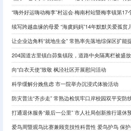
“嗨外好运嗨动梅李”村运会·梅南村站暨梅李镇第1
续写跨越血缘的母爱 “海虞妈妈”14年默默关爱孤贫
让企业边角料“就地生金” 常熟率先落地综保区扩能
204国道古里镇白茆集镇段，道路中央隔离栏被盛放
向“白衣天使”致敬 枫泾社区开展慰问活动
科学缓解分娩焦虑 市一院举办沉浸式体验活动
防灾普法“齐步走” 常熟边检筑牢口岸校园双平安防
打通退休服务“最后一公里” 市人社局创新推行退休
爱鸟周暨观鸟比赛兼顾竞技性科普性 爱鸟护鸟 保护