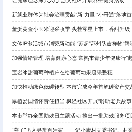
让健康理念深入人心 游文社区开展养生健身活动
新就业群体为社会治理贡献“新”力量 “小哥通”落地
董浜黄金小玉米迎采收季 头茬零星上市，香甜升级
文体IP激活城市消费新动能 “苏超”苏州队吉祥物“蟹
加强情绪管理 培育健康心态 常熟市青少年健康行“
宝岩冰甜葡萄种植户在给葡萄幼果疏果整穗
加快推动绿色低碳转型 本市完成今年首笔碳资产交
厚植爱国情怀责任担当 枫泾社区开展“聆听老兵故事
本市举办全国助残日主题活动 推出一批助残服务项
“燕子”飞入寻常百姓家 ——记小康村党委书记、村